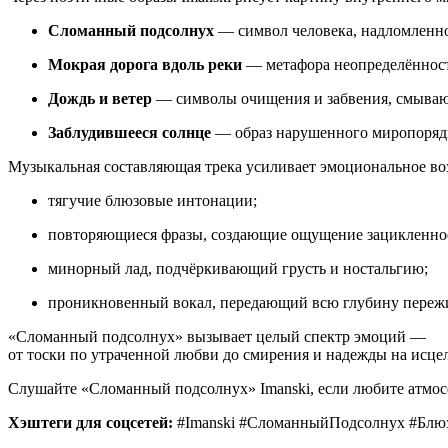
Сломанный
подсолнух
— символ
человека,
надломленн
Мокрая
дорога
вдоль
реки
— метафора
неопределённос
Дождь
и
ветер
— символы
очищения
и
забвения,
смыва
Заблудившееся
солнце
— образ
нарушенного
миропоряд
Музыкальная
составляющая
трека
усиливает
эмоциональное
во
тягучие
блюзовые
интонации;
повторяющиеся
фразы,
создающие
ощущение
зацикленно
минорный
лад,
подчёркивающий
грусть
и
ностальгию;
проникновенный
вокал,
передающий
всю
глубину
переж
«Сломанный
подсолнух»
вызывает
целый
спектр
эмоций
—
от
тоски
по
утраченной
любви
до
смирения
и
надежды
на
исцел
Слушайте
«Сломанный
подсолнух»
Imanski,
если
любите
атмо
Хэштеги
для
соцсетей:
#Imanski
#СломанныйПодсолнух
#Блю