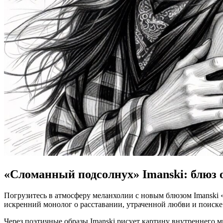
«Сломанный подсолнух» Imanski: блюз 
Погрузитесь
в
атмосферу
меланхолии
с
новым
блюзом
Imanski
искренний
монолог
о
расставании,
утраченной
любви
и
поиске
Через
поэтичные
образы
Imanski
рисует
картину
внутреннего
м