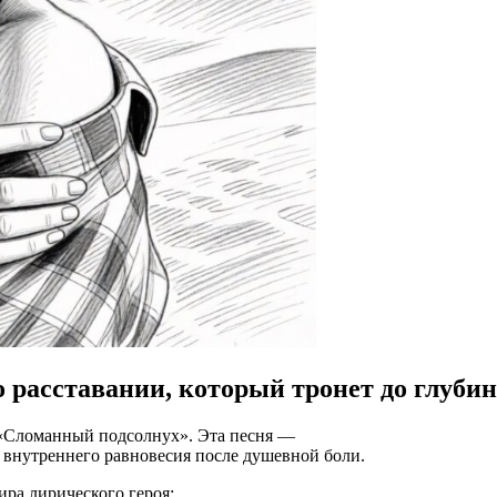
о расставании, который тронет до глуби
«Сломанный
подсолнух».
Эта
песня
—
внутреннего
равновесия
после
душевной
боли.
ира
лирического
героя: