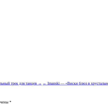
альный трек для танцев →
← Imanski — «Виски блюз в хрустальн
ечены
*