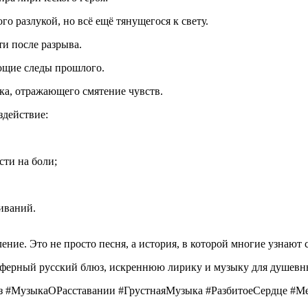
ого
разлукой,
но
всё
ещё
тянущегося
к
свету.
ти
после
разрыва.
ющие
следы
прошлого.
ка,
отражающего
смятение
чувств.
здействие:
сти
на
боли;
иваний.
ение.
Это
не
просто
песня,
а
история,
в
которой
многие
узнают
с
сферный
русский
блюз,
искреннюю
лирику
и
музыку
для
душевн
з
#МузыкаОРасставании
#ГрустнаяМузыка
#РазбитоеСердце
#Ме