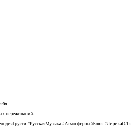
ебя.
ых
переживаний.
лодияГрусти
#РусскаяМузыка
#АтмосферныйБлюз
#ЛирикаОЛю