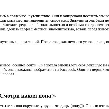
сь в свадебное путешествие. Они планировали посетить самые 
олагалась местная знаменитая сыроварня. Знаменита она была н
он отличался редкой любознательностью и особыми гастрономич
ила сделать селфи с местной знаменитостью, встала перед живо
олученных впечатлений. После того, как немного успокоились, 
ивое, осеннее селфи. Она хотела запечатлеть себя лежащую на 
ний, она выложила изображение на Facebook. Один из первых ком
ый провал….
 Смотри какая попа!»
чатлеть свои округлые, упругие ягодицы (попу))). Она ею очен