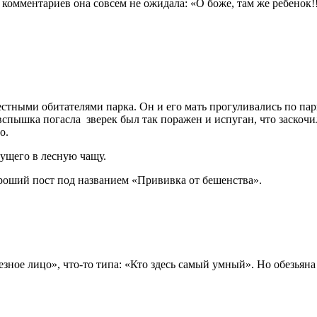
омментариев она совсем не ожидала: «О боже, там же ребенок!!
тными обитателями парка. Он и его мать прогуливались по парк
пышка погасла зверек был так поражен и испуган, что заскочил
о.
гущего в лесную чащу.
хороший пост под названием «Прививка от бешенства».
езное лицо», что-то типа: «Кто здесь самый умный». Но обезьян