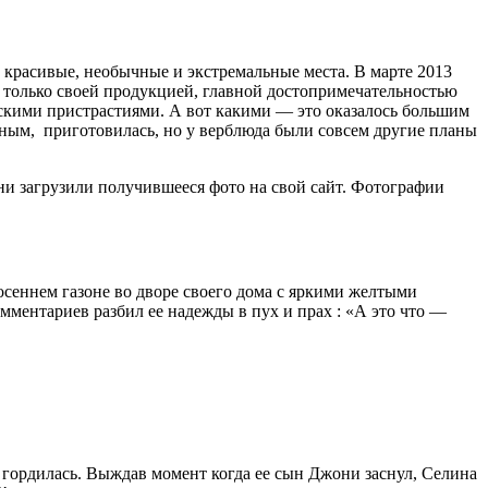
красивые, необычные и экстремальные места. В марте 2013
е только своей продукцией, главной достопримечательностью
ескими пристрастиями. А вот какими — это оказалось большим
тным, приготовилась, но у верблюда были совсем другие планы
они загрузили получившееся фото на свой сайт. Фотографии
осеннем газоне во дворе своего дома с яркими желтыми
ментариев разбил ее надежды в пух и прах : «А это что —
ь гордилась. Выждав момент когда ее сын Джони заснул, Селина