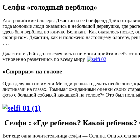
Селфи «голодный верблюд»
Австралийские блогеры Джастин и ее бойфренд Дэйв отправили
года молодые люди оказались в небольшой деревушке, где расп
здесь был верблюд по кличке Великан. Как оказалось позже, 
сюрпризом. Джастин, как и положено настоящему блогеру, реш
….
Джастин и Дэйв долго смеялись и не могли прийти в себя от п
мгновенно разлетелись по всему миру.
«Сюрприз» на голове
Одна девушка по имени Мелоди решила сделать необычное, крас
листиками на глазах. Томимая ожиданиями оценки своих стара
фото с большой собачьей какашкой на голове?» Это был полн
Селфи : «Где ребенок? Какой ребенок?
Вот еще одна почитательница селфи — Селина. Она хотела запе