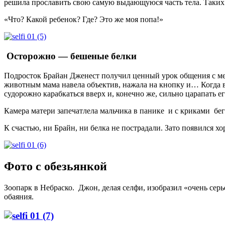
решила прославить свою самую выдающуюся часть тела. Таких к
«Что? Какой ребенок? Где? Это же моя попа!»
Осторожно — бешеные белки
Подросток Брайан Дженест получил ценный урок общения с мес
животным мама навела объектив, нажала на кнопку и… Когда вс
судорожно карабкаться вверх и, конечно же, сильно царапать ег
Камера матери запечатлела мальчика в панике и с криками бе
К счастью, ни Брайн, ни белка не пострадали. Зато появился 
Фото с обезьянкой
Зоопарк в Небраско. Джон, делая селфи, изобразил «очень серь
обаяния.